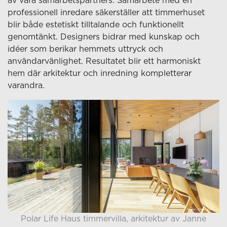
av våra samarbetspartners. Samarbete med en
professionell inredare säkerställer att timmerhuset
blir både estetiskt tilltalande och funktionellt
genomtänkt. Designers bidrar med kunskap och
idéer som berikar hemmets uttryck och
användarvänlighet. Resultatet blir ett harmoniskt
hem där arkitektur och inredning kompletterar
varandra.
Polar Life Haus timmervilla, arkitektur av Janne