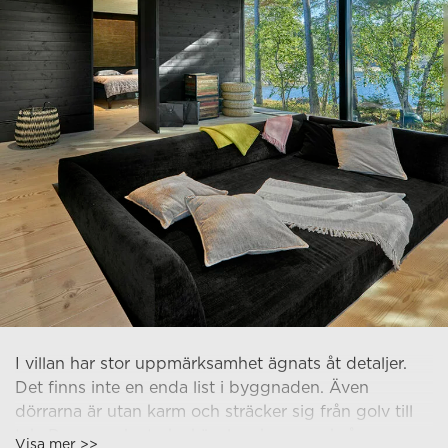
som styr atmosfären i hela rummet. För att
säkerställa integritet och ljudisolering har sovrummen
placerats i de yttre hörnen av byggnaden, separat
från varandra. Även där finns en vägg helt i glas. Vi
utvecklade en egen teknik för ytterväggarna med
träpaneler brända till kolsvart färg, inspirerad av den
japanska traditionen.
I villan har stor uppmärksamhet ägnats åt detaljer.
Det finns inte en enda list i byggnaden. Även
dörrarna är utan karm och sträcker sig från golv till
tak. Drama och starka känslor skapas också genom
Visa mer >>