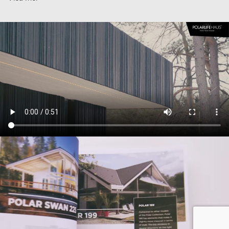
massiva träytor och färgsättning, där det
vitlackerade trägolvet reflekterar ljus upp mot taket
och kontrasterar mot de mörka väggarna som snö.
På kvällen belyses interiören och omgivningen med
olika ljuslägen för att skapa olika stämningar, som
kan styras tidsinställt efter naturen.
Inredningsarkitekten, Head of Design,
Vertti Kivi
dSign Vertti Kivi & Co