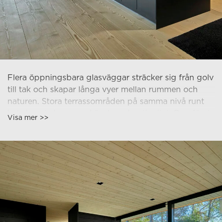
Flera öppningsbara glasväggar sträcker sig från golv
till tak och skapar långa vyer mellan rummen och
naturen. Stora terrassområden på samma nivå runt
hela huset skapar en känsla av kontinuitet. Den första
Visa mer >>
prototypen designades för en liten ö utanför
Porkkala, där vyerna är fantastiska åt alla håll, 360
grader. Utgångspunkten var en glaskub.
Skandinavisk tydlighet präglar också byggnadens
planlösning. Hela villans hjärta slår i köket som är
placerat vid entrén och ger utsikt över hela det
öppna utrymmet och omgivande landskapet. Jag
gillar tanken att köksön är som en öppen DJ-bord