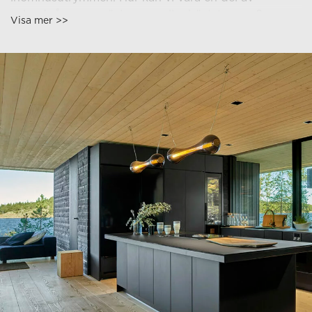
solnedgången, snöstormen eller höststormen?
Visa mer >>
Målet var att skapa en skandinaviskt renlinjig
byggnad som kan anpassas till olika behov och
platser, med en ny slags stark finsk atmosfär.
Upplevelsen skapas genom kombinationen av
anpassningsbar belysning, transparenta vyer och
kraftfulla materialytor.