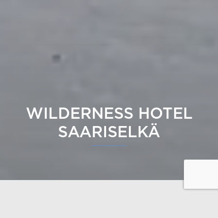
WILDERNESS HOTEL
SAARISELKÄ
Wilderness Hotel Saariselkä
bjuder in sina gäster att
sjunka in i lugnet i den nordliga naturen och en