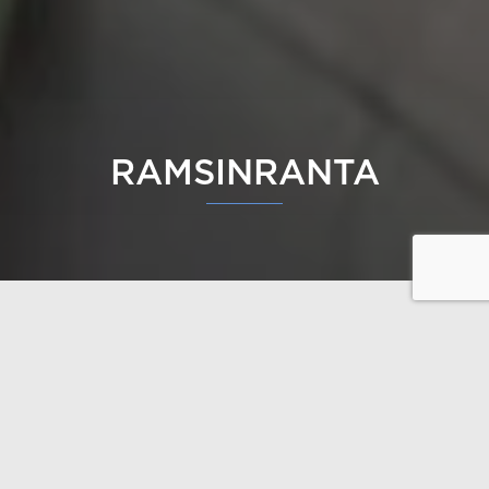
RAMSINRANTA
Hitta lugnet vid Östersjöns
strand
Ramsinranta är ett husområde i Helsingfors, designat
av arkitekt SAFA
Janne Kantee
. Det oändliga havet