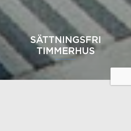
SÄTTNINGSFRI
TIMMERHUS
Modernt och underhållsfritt
timmerhus med en sättningsfri
konstruktion