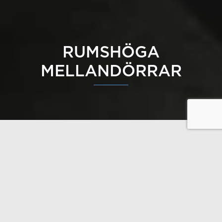
RUMSHÖGA
MELLANDÖRRAR
Det är möjligt att få mycket höga mellandörrar som
sträcker sig från golv till tak i ett timmerhus. Dessa
mellandörrar passar särskilt bra till modern arkitektur
i ett Polar Life Haus timmerhus.
Utforska även våra andra dörrlösningar:
Ljudisolerade mellandörrar