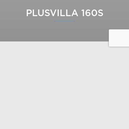
PLUSVILLA 160S
Till och med till ett tvåvånings Plusfritidshus kan en
separat bastu eller gäststuga under samma tak
kombineras. Flaggskeppsmodellen i serien har en
total yta på imponerande 177 kvadratmeter.
Bekanta dig med skisser / ritningar här
Obs. Våningsytan för tillfälle beräknade enligt finsk
standard.
2
Våningsyta 177 m
Byggnadens arkitekturdesign: Plusarkkitehdit Ab