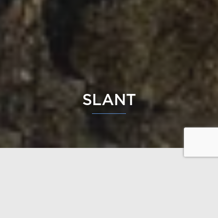
SLANT
Tre eller fyra sovrum. Lyxigt hem med generöst
öppet utrymme. Slant är designat för en sluttande
tomt och varje rum har en fantastisk utsikt.
Bekanta dig med skisser / ritningar här