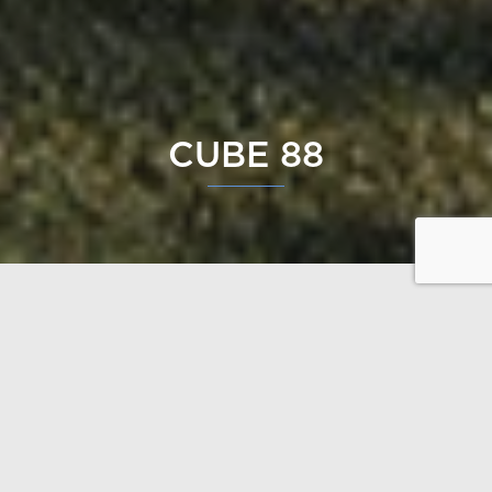
CUBE 88
Det nya tillskottet i CUBE-serien är litet och pigg.
Det är verkligen ett utrymmesunder, där takhöjden
och de stora fönsterytorna ger boendet en luftig
känsla.
Bekanta dig med skisser / ritningar här
Obs. Våningsytan och lägenhetsytan för tillfälle