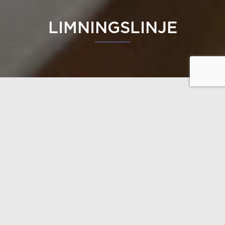
LIMNINGSLINJE
Tillverkningen av massiva och nästan sprickfria
timmerstockar kräver att flera lameller limmas
samman. Denna teknik möjliggör produktion av
tillräckligt tjocka stockar så att extra isolering inte
behövs i husen.
Vi är stolta över att vi tillverkar alla lamellstockar och
limträbalkar själva, eftersom vi vill säkerställa deras
kvalitet samt limmets ekologiska och hälsosamma
egenskaper.